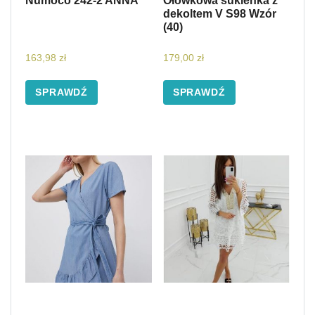
Numoco 242-2 ANNA
Ołówkowa sukienka z
dekoltem V S98 Wzór
(40)
163,98
zł
179,00
zł
SPRAWDŹ
SPRAWDŹ