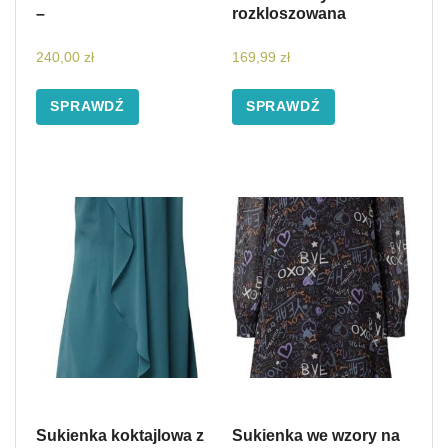
–
rozkloszowana
240,00
zł
169,99
zł
SPRAWDŹ
SPRAWDŹ
Sukienka koktajlowa z
Sukienka we wzory na