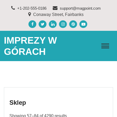
Skip
+1-202-555-0186
support@magpoint.com
to
Conaway Street, Fairbanks
content
IMPREZY W
GÓRACH
Sklep
Showing 57–84 of 4290 results