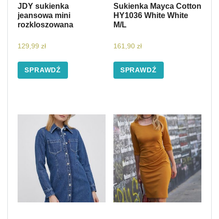
JDY sukienka
Sukienka Mayca Cotton
jeansowa mini
HY1036 White White
rozkloszowana
M/L
129,99
zł
161,90
zł
SPRAWDŹ
SPRAWDŹ