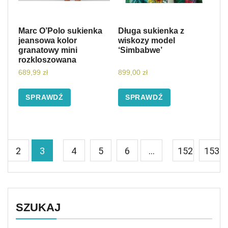
Marc O’Polo sukienka
Długa sukienka z
jeansowa kolor
wiskozy model
granatowy mini
‘Simbabwe’
rozkloszowana
689,99
zł
899,00
zł
SPRAWDŹ
SPRAWDŹ
2
3
4
5
6
…
152
153
SZUKAJ