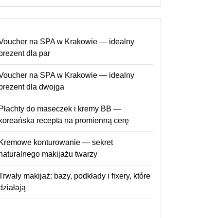
Voucher na SPA w Krakowie — idealny
prezent dla par
Voucher na SPA w Krakowie — idealny
prezent dla dwojga
Płachty do maseczek i kremy BB —
koreańska recepta na promienną cerę
Kremowe konturowanie — sekret
naturalnego makijażu twarzy
Trwały makijaż: bazy, podkłady i fixery, które
działają