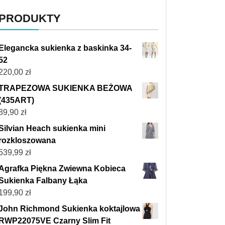
PRODUKTY
Elegancka sukienka z baskinka 34-
52
220,00
zł
TRAPEZOWA SUKIENKA BEŻOWA
(435ART)
89,90
zł
Silvian Heach sukienka mini
rozkloszowana
539,99
zł
Agrafka Piękna Zwiewna Kobieca
Sukienka Falbany Łąka
199,90
zł
John Richmond Sukienka koktajlowa
RWP22075VE Czarny Slim Fit