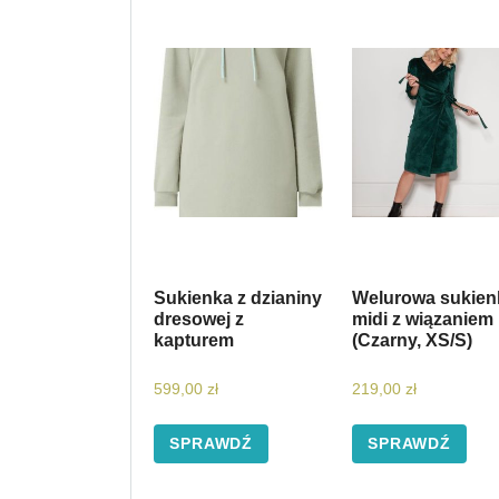
Sukienka z dzianiny
Welurowa sukien
dresowej z
midi z wiązaniem
kapturem
(Czarny, XS/S)
599,00
zł
219,00
zł
SPRAWDŹ
SPRAWDŹ