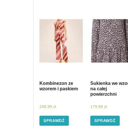
Kombinezon ze
Sukienka we wzo
wzorem i paskiem
na całej
powierzchni
249,99
zł
179,99
zł
SPRAWDŹ
SPRAWDŹ