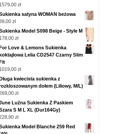
1579,00
zł
Sukienka satyna WOMAN beżowa
89,00
zł
Sukienka Model S098 Beige - Style M
178,00
zł
For Love & Lemons Sukienka
koktajlowa Lelia CD2547 Czarny Slim
Fit
1019,00
zł
Długa kwiecista sukienka z
rozkloszowanym dołem (Liliowy, M/L)
269,00
zł
June Luźna Sukienka Z Paskiem
Szara S M L XL (Dur164Gy)
228,90
zł
Sukienka Model Blanche 259 Red
(40)