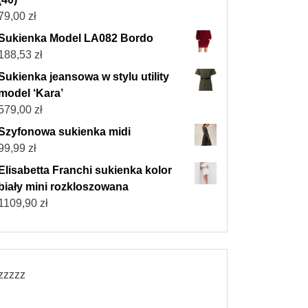
79,00
zł
Sukienka Model LA082 Bordo
188,53
zł
Sukienka jeansowa w stylu utility
model ‘Kara’
579,00
zł
Szyfonowa sukienka midi
99,99
zł
Elisabetta Franchi sukienka kolor
biały mini rozkloszowana
1109,90
zł
zzzzz