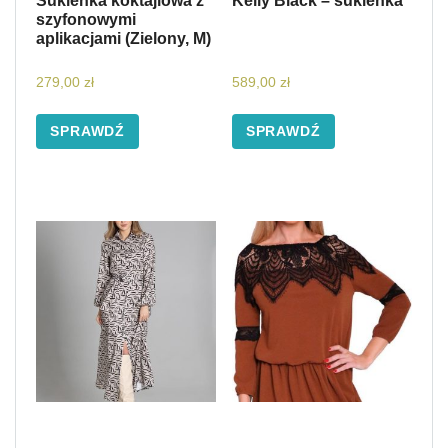
Sukienka koktajlowa z
Kelly Black – sukienka
szyfonowymi
aplikacjami (Zielony, M)
279,00
zł
589,00
zł
SPRAWDŹ
SPRAWDŹ