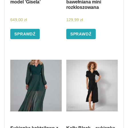
model ‘Gisela’
bawełniana mini
rozkloszowana
649,00
zł
129,99
zł
SPRAWDŹ
SPRAWDŹ