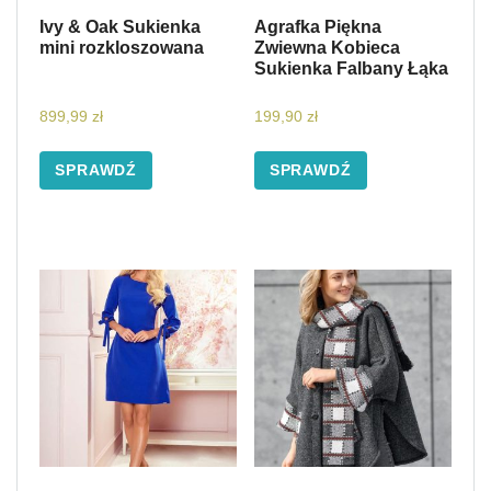
Ivy & Oak Sukienka
Agrafka Piękna
mini rozkloszowana
Zwiewna Kobieca
Sukienka Falbany Łąka
899,99
zł
199,90
zł
SPRAWDŹ
SPRAWDŹ