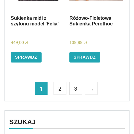
Sukienka midi z
Różowo-Fioletowa
szyfonu model ‘Felia’
Sukienka Perothoe
449,00
zł
139,99
zł
SPRAWDŹ
SPRAWDŹ
1
2
3
→
SZUKAJ