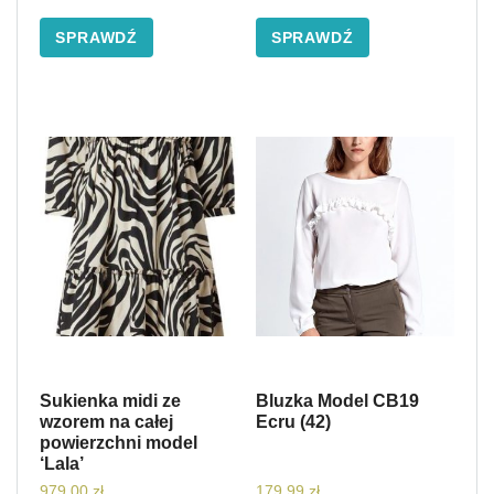
SPRAWDŹ
SPRAWDŹ
Sukienka midi ze
Bluzka Model CB19
wzorem na całej
Ecru (42)
powierzchni model
‘Lala’
979,00
zł
179,99
zł