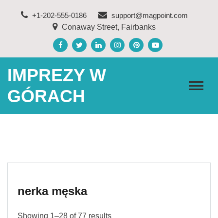
Skip
+1-202-555-0186
support@magpoint.com
to
Conaway Street, Fairbanks
content
IMPREZY W
GÓRACH
nerka męska
Showing 1–28 of 77 results