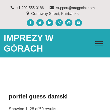
Skip
+1-202-555-0186
support@magpoint.com
to
Conaway Street, Fairbanks
content
IMPREZY W
GÓRACH
portfel guess damski
Showing 1–28 of 59 results