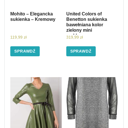
Mohito – Elegancka
United Colors of
sukienka – Kremowy
Benetton sukienka
bawełniana kolor
zielony mini
rozkloszowana
119,99
zł
319,99
zł
SPRAWDŹ
SPRAWDŹ