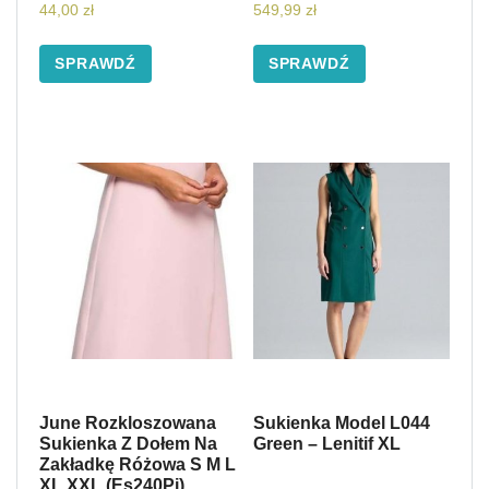
44,00
zł
549,99
zł
SPRAWDŹ
SPRAWDŹ
June Rozkloszowana
Sukienka Model L044
Sukienka Z Dołem Na
Green – Lenitif XL
Zakładkę Różowa S M L
XL XXL (Es240Pi)