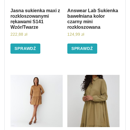
Jasna sukienka maxi z
Answear Lab Sukienka
rozkloszowanymi
bawełniana kolor
rękawami S141
czarny mini
Wzór/Twarze
rozkloszowana
222,88
zł
124,99
zł
SPRAWDŹ
SPRAWDŹ