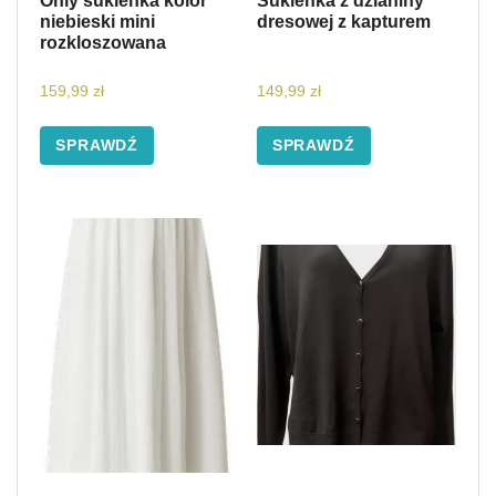
Only sukienka kolor
Sukienka z dzianiny
niebieski mini
dresowej z kapturem
rozkloszowana
159,99
zł
149,99
zł
SPRAWDŹ
SPRAWDŹ