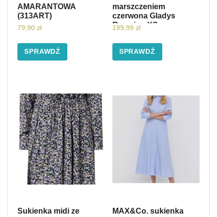
AMARANTOWA
marszczeniem
(313ART)
czerwona Gladys
Rozmiar: XS
79,90
zł
199,99
zł
SPRAWDŹ
SPRAWDŹ
Sukienka midi ze
MAX&Co. sukienka