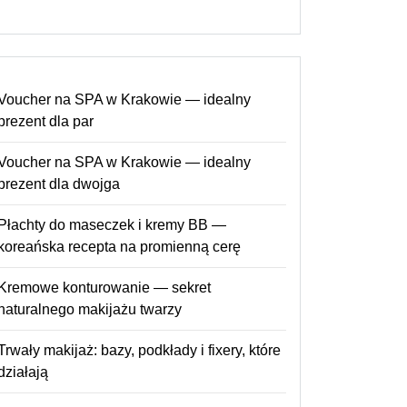
Voucher na SPA w Krakowie — idealny
prezent dla par
Voucher na SPA w Krakowie — idealny
prezent dla dwojga
Płachty do maseczek i kremy BB —
koreańska recepta na promienną cerę
Kremowe konturowanie — sekret
naturalnego makijażu twarzy
Trwały makijaż: bazy, podkłady i fixery, które
działają