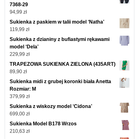
7368-29
94,99
zł
Sukienka z paskiem w talii model ‘Natha’
119,99
zł
Sukienka z dzianiny z bufiastymi rękawami
model ‘Dela’
229,99
zł
TRAPEZOWA SUKIENKA ZIELONA (435ART)
89,90
zł
Sukienka midi z grubej koronki biała Anetta
Rozmiar: M
379,99
zł
Sukienka z wiskozy model ‘Cidona’
699,00
zł
Sukienka Model B178 Wrzos
210,63
zł