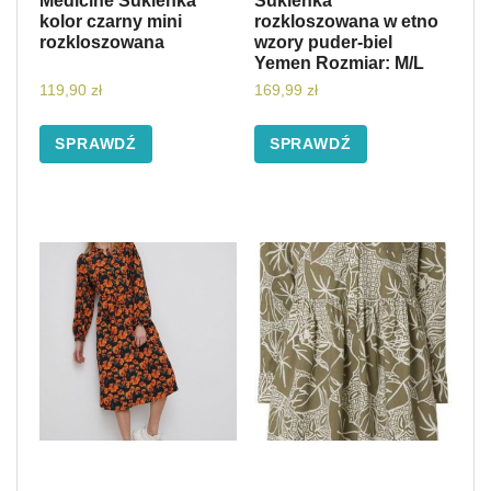
Medicine Sukienka
Sukienka
kolor czarny mini
rozkloszowana w etno
rozkloszowana
wzory puder-biel
Yemen Rozmiar: M/L
119,90
zł
169,99
zł
SPRAWDŹ
SPRAWDŹ