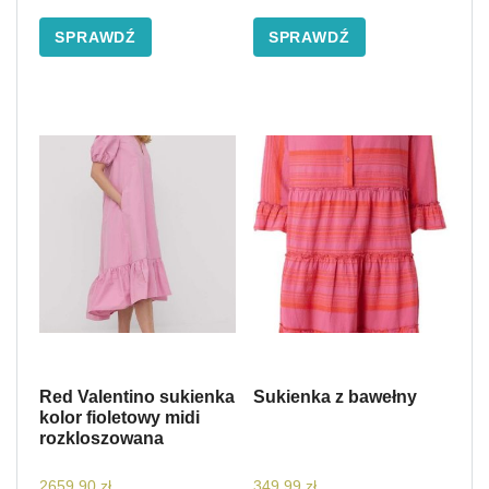
SPRAWDŹ
SPRAWDŹ
Red Valentino sukienka
Sukienka z bawełny
kolor fioletowy midi
rozkloszowana
2659,90
zł
349,99
zł