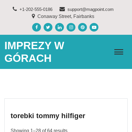
Skip
+1-202-555-0186
support@magpoint.com
to
Conaway Street, Fairbanks
content
IMPREZY W
GÓRACH
torebki tommy hilfiger
Showing 1–28 of 64 results