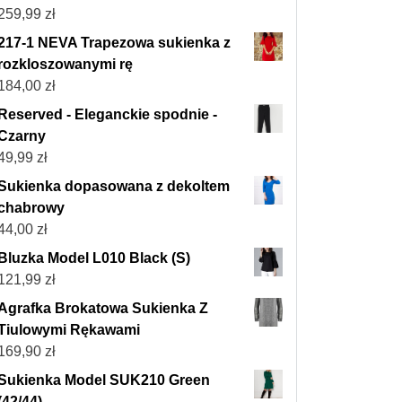
259,99
zł
217-1 NEVA Trapezowa sukienka z
rozkloszowanymi rę
184,00
zł
Reserved - Eleganckie spodnie -
Czarny
49,99
zł
Sukienka dopasowana z dekoltem
chabrowy
44,00
zł
Bluzka Model L010 Black (S)
121,99
zł
Agrafka Brokatowa Sukienka Z
Tiulowymi Rękawami
169,90
zł
Sukienka Model SUK210 Green
(42/44)