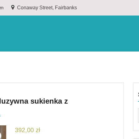
om
Conaway Street, Fairbanks
uzywna sukienka z
6
392,00
zł