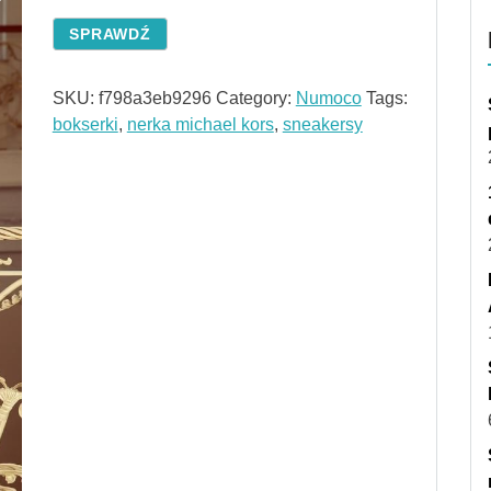
SPRAWDŹ
SKU:
f798a3eb9296
Category:
Numoco
Tags:
bokserki
,
nerka michael kors
,
sneakersy