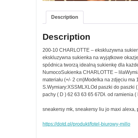
Description
Description
200-10 CHARLOTTE – ekskluzywna sukienk
ekskluzywna sukienka na wyjątkowe okazje
spódnica tworzą idealną sukienkę dla każdej 
NumocoSukienka CHARLOTTE – lilaWymiary
materiału (+/- 2 cm)Modelka na zdjęciu ma
S.Wymiary:XSSMLXLOd paszki do paszki ( A 
pachy ( D ) 62 63 63 65 67Dł. od ramienia (
sneakersy mk, sneakersy liu jo maxi alexa,
https://dotd.pl/produkt/fotel-biurowy-millo