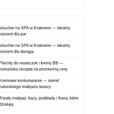
Voucher na SPA w Krakowie — idealny
prezent dla par
Voucher na SPA w Krakowie — idealny
prezent dla dwojga
Płachty do maseczek i kremy BB —
koreańska recepta na promienną cerę
Kremowe konturowanie — sekret
naturalnego makijażu twarzy
Trwały makijaż: bazy, podkłady i fixery, które
działają