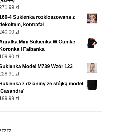
271,99
zł
160-4 Sukienka rozkloszowana z
dekoltem, kontrafał
240,00
zł
Agrafka Mini Sukienka W Gumkę
Koronka I Falbanka
109,90
zł
Sukienka Model M739 Wzór 123
228,31
zł
Sukienka z dzianiny ze stójką model
‘Casandra’
199,99
zł
zzzzz