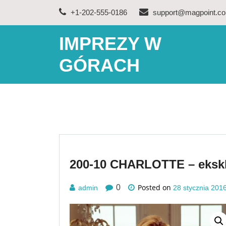
Skip
+1-202-555-0186
support@magpoint.c
to
content
IMPREZY W
GÓRACH
200-10 CHARLOTTE – ekskl
Posted on
0
admin
28 stycznia 201