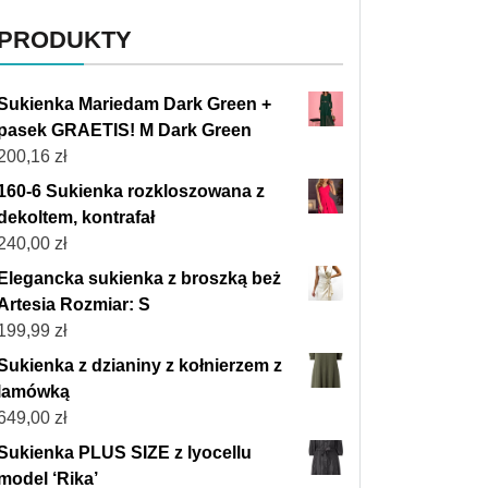
PRODUKTY
Sukienka Mariedam Dark Green +
pasek GRAETIS! M Dark Green
200,16
zł
160-6 Sukienka rozkloszowana z
dekoltem, kontrafał
240,00
zł
Elegancka sukienka z broszką beż
Artesia Rozmiar: S
199,99
zł
Sukienka z dzianiny z kołnierzem z
lamówką
649,00
zł
Sukienka PLUS SIZE z lyocellu
model ‘Rika’