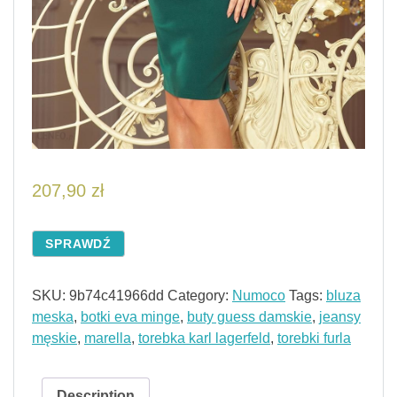
207,90
zł
SPRAWDŹ
SKU:
9b74c41966dd
Category:
Numoco
Tags:
bluza
meska
,
botki eva minge
,
buty guess damskie
,
jeansy
męskie
,
marella
,
torebka karl lagerfeld
,
torebki furla
Description