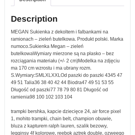
Description
MEGAN Sukienka z dekoltem i falbankami na
ramionach – zieleń butelkowa. Produkt polski. Marka
numoco.Sukienka Megan – zieleń
butelkowaWymiary mierzone są na płasko – bez
rozciągania materiału (+/- 2 cm)Modelka na zdjęciu
ma 170 cm wzrostu i ma ubrany rozm.
S.Wymiary:SMLXLXXLOd paszki do paszki 4345 47
49 51 Talia36 38 40 42 44 Biodra47 49 51 53 55
Długość od paszki77 78 79 80 81 Długość od
ramienia98 100 102 103 104
trampki bershka, kapcie dziecięce 24, air force pixel
1, mohito trampki, chain belt, champion obuwie,
bluza z kapturem ralph lauren, szalik bezowy,
legginsy 4f kolorowe, reebok aztrek double, ozweego