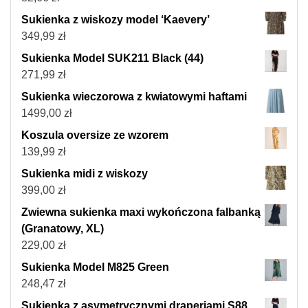
Sukienka z wiskozy model ‘Kaevery’
349,99
zł
Sukienka Model SUK211 Black (44)
271,99
zł
Sukienka wieczorowa z kwiatowymi haftami
1499,00
zł
Koszula oversize ze wzorem
139,99
zł
Sukienka midi z wiskozy
399,00
zł
Zwiewna sukienka maxi wykończona falbanką
(Granatowy, XL)
229,00
zł
Sukienka Model M825 Green
248,47
zł
Sukienka z asymetrycznymi draperiami S88