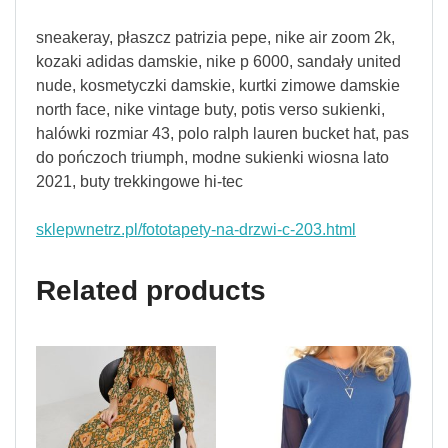
sneakeray, płaszcz patrizia pepe, nike air zoom 2k,
kozaki adidas damskie, nike p 6000, sandały united
nude, kosmetyczki damskie, kurtki zimowe damskie
north face, nike vintage buty, potis verso sukienki,
halówki rozmiar 43, polo ralph lauren bucket hat, pas
do pończoch triumph, modne sukienki wiosna lato
2021, buty trekkingowe hi-tec
sklepwnetrz.pl/fototapety-na-drzwi-c-203.html
Related products