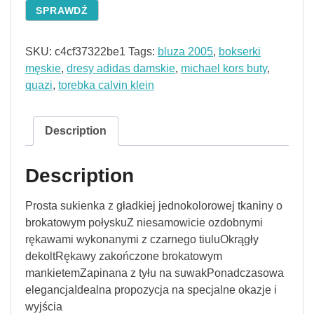
SPRAWDŹ
SKU:
c4cf37322be1
Tags:
bluza 2005
,
bokserki
męskie
,
dresy adidas damskie
,
michael kors buty
,
quazi
,
torebka calvin klein
Description
Description
Prosta sukienka z gładkiej jednokolorowej tkaniny o
brokatowym połyskuZ niesamowicie ozdobnymi
rękawami wykonanymi z czarnego tiuluOkrągły
dekoltRękawy zakończone brokatowym
mankietemZapinana z tyłu na suwakPonadczasowa
elegancjaIdealna propozycja na specjalne okazje i
wyjścia