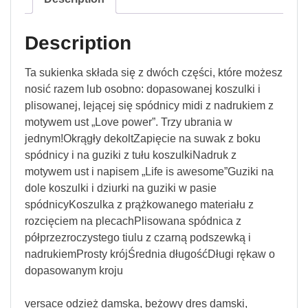
Description
Ta sukienka składa się z dwóch części, które możesz
nosić razem lub osobno: dopasowanej koszulki i
plisowanej, lejącej się spódnicy midi z nadrukiem z
motywem ust „Love power”. Trzy ubrania w
jednym!Okrągły dekoltZapięcie na suwak z boku
spódnicy i na guziki z tułu koszulkiNadruk z
motywem ust i napisem „Life is awesome”Guziki na
dole koszulki i dziurki na guziki w pasie
spódnicyKoszulka z prążkowanego materiału z
rozcięciem na plecachPlisowana spódnica z
półprzezroczystego tiulu z czarną podszewką i
nadrukiemProsty krójŚrednia długośćDługi rękaw o
dopasowanym kroju
versace odzież damska, beżowy dres damski,