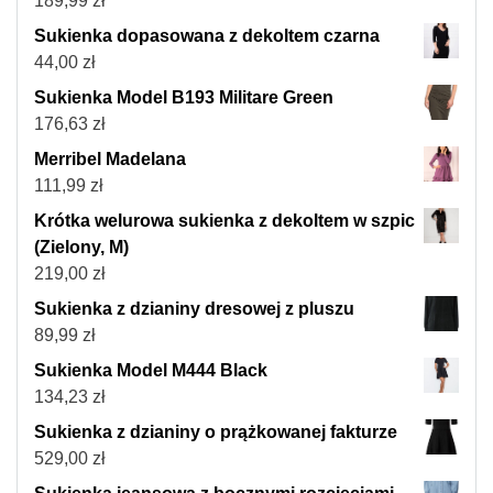
189,99
zł
Sukienka dopasowana z dekoltem czarna
44,00
zł
Sukienka Model B193 Militare Green
176,63
zł
Merribel Madelana
111,99
zł
Krótka welurowa sukienka z dekoltem w szpic
(Zielony, M)
219,00
zł
Sukienka z dzianiny dresowej z pluszu
89,99
zł
Sukienka Model M444 Black
134,23
zł
Sukienka z dzianiny o prążkowanej fakturze
529,00
zł