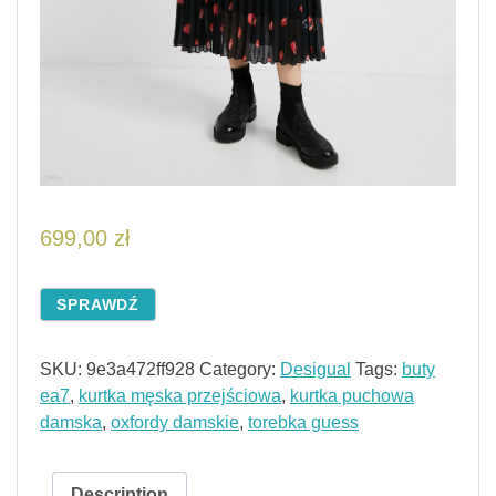
699,00
zł
SPRAWDŹ
SKU:
9e3a472ff928
Category:
Desigual
Tags:
buty
ea7
,
kurtka męska przejściowa
,
kurtka puchowa
damska
,
oxfordy damskie
,
torebka guess
Description