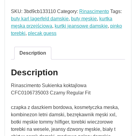
SKU:
3bd9cb133110
Category:
Rinascimento
Tags:
buty karl lagerfeld damskie
,
buty męskie
,
kurtka
męska przejściowa
,
kurtki jeansowe damskie
,
pinko
torebki
,
plecak guess
Description
Description
Rinascimento Sukienka koktajlowa
CFC0106735003 Czarny Regular Fit
czapka z daszkiem bordowa, kosmetyczka meska,
kombinezon letni damski, bezrękawnik męski xxl,
botki męskie tommy hilfiger, torebki wieczorowe
torebki na wesele, jeansy dzwony męskie, biały t