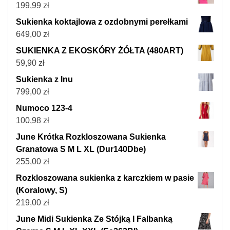
199,99
zł
Sukienka koktajlowa z ozdobnymi perełkami
649,00
zł
SUKIENKA Z EKOSKÓRY ŻÓŁTA (480ART)
59,90
zł
Sukienka z lnu
799,00
zł
Numoco 123-4
100,98
zł
June Krótka Rozkloszowana Sukienka
Granatowa S M L XL (Dur140Dbe)
255,00
zł
Rozkloszowana sukienka z karczkiem w pasie
(Koralowy, S)
219,00
zł
June Midi Sukienka Ze Stójką I Falbanką