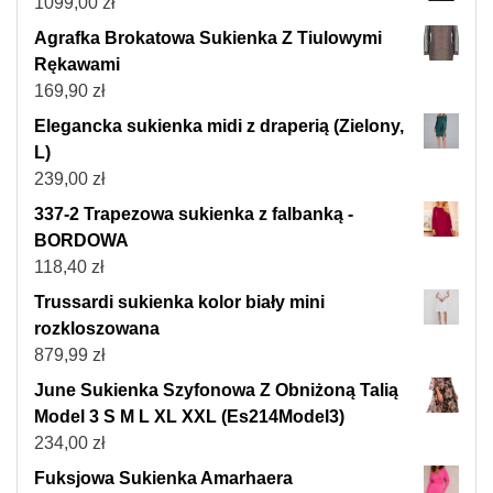
1099,00
zł
Agrafka Brokatowa Sukienka Z Tiulowymi
Rękawami
169,90
zł
Elegancka sukienka midi z draperią (Zielony,
L)
239,00
zł
337-2 Trapezowa sukienka z falbanką -
BORDOWA
118,40
zł
Trussardi sukienka kolor biały mini
rozkloszowana
879,99
zł
June Sukienka Szyfonowa Z Obniżoną Talią
Model 3 S M L XL XXL (Es214Model3)
234,00
zł
Fuksjowa Sukienka Amarhaera