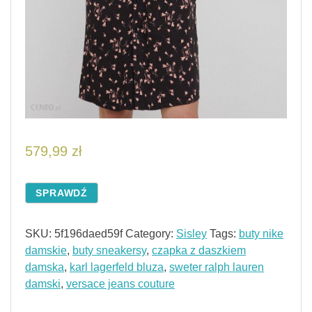
579,99
zł
SPRAWDŹ
SKU:
5f196daed59f
Category:
Sisley
Tags:
buty nike
damskie
,
buty sneakersy
,
czapka z daszkiem
damska
,
karl lagerfeld bluza
,
sweter ralph lauren
damski
,
versace jeans couture