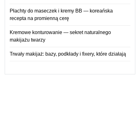
Płachty do maseczek i kremy BB — koreańska
recepta na promienną cerę
Kremowe konturowanie — sekret naturalnego
makijażu twarzy
Trwały makijaż: bazy, podkłady i fixery, które działają
© 2026
Imprezy w górach
Powered by WordPress