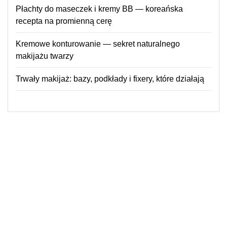
Płachty do maseczek i kremy BB — koreańska
recepta na promienną cerę
Kremowe konturowanie — sekret naturalnego
makijażu twarzy
Trwały makijaż: bazy, podkłady i fixery, które działają
© 2026
Imprezy w górach
Powered by WordPress