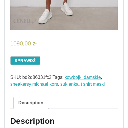
1090,00
zł
SPRAWDŹ
SKU:
bd2d86331fc2
Tags:
kowbojki damskie
,
sneakersy michael kors
,
sukienka
,
t shirt meski
Description
Description