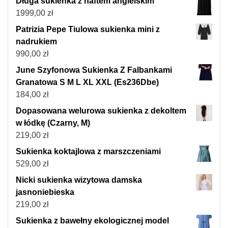
Długa sukienka z haftem angielskim
1999,00
zł
Patrizia Pepe Tiulowa sukienka mini z
nadrukiem
990,00
zł
June Szyfonowa Sukienka Z Falbankami
Granatowa S M L XL XXL (Es236Dbe)
184,00
zł
Dopasowana welurowa sukienka z dekoltem
w łódkę (Czarny, M)
219,00
zł
Sukienka koktajlowa z marszczeniami
529,00
zł
Nicki sukienka wizytowa damska
jasnoniebieska
219,00
zł
Sukienka z bawełny ekologicznej model