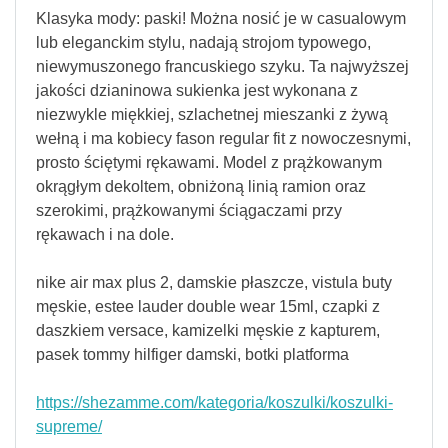
Klasyka mody: paski! Można nosić je w casualowym
lub eleganckim stylu, nadają strojom typowego,
niewymuszonego francuskiego szyku. Ta najwyższej
jakości dzianinowa sukienka jest wykonana z
niezwykle miękkiej, szlachetnej mieszanki z żywą
wełną i ma kobiecy fason regular fit z nowoczesnymi,
prosto ściętymi rękawami. Model z prążkowanym
okrągłym dekoltem, obniżoną linią ramion oraz
szerokimi, prążkowanymi ściągaczami przy
rękawach i na dole.
nike air max plus 2, damskie płaszcze, vistula buty
męskie, estee lauder double wear 15ml, czapki z
daszkiem versace, kamizelki męskie z kapturem,
pasek tommy hilfiger damski, botki platforma
https://shezamme.com/kategoria/koszulki/koszulki-
supreme/