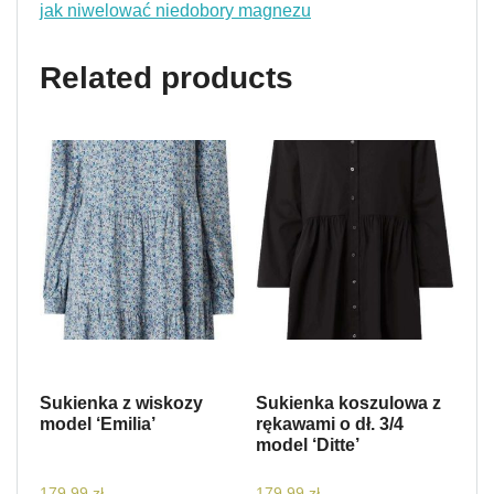
jak niwelować niedobory magnezu
Related products
Sukienka z wiskozy
Sukienka koszulowa z
model ‘Emilia’
rękawami o dł. 3/4
model ‘Ditte’
179,99
zł
179,99
zł