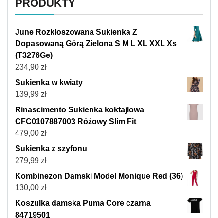
PRODUKTY
June Rozkloszowana Sukienka Z
Dopasowaną Górą Zielona S M L XL XXL Xs
(T3276Ge)
234,90
zł
Sukienka w kwiaty
139,99
zł
Rinascimento Sukienka koktajlowa
CFC0107887003 Różowy Slim Fit
479,00
zł
Sukienka z szyfonu
279,99
zł
Kombinezon Damski Model Monique Red (36)
130,00
zł
Koszulka damska Puma Core czarna
84719501