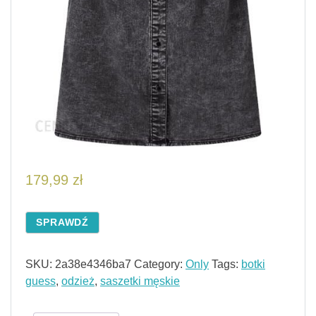
179,99
zł
SPRAWDŹ
SKU:
2a38e4346ba7
Category:
Only
Tags:
botki
guess
,
odzież
,
saszetki męskie