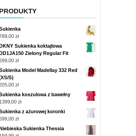
PRODUKTY
Sukienka
789,00
zł
DKNY Sukienka koktajlowa
DD1JA150 Zielony Regular Fit
699,00
zł
Sukienka Model Madellay 332 Red
(XS/S)
205,00
zł
Sukienka koszulowa z bawełny
1399,00
zł
Sukienka z ażurowej koronki
599,00
zł
Niebieska Sukienka Thessia
159,99
zł