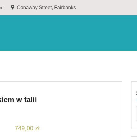
om
Conaway Street, Fairbanks
iem w talii
749,00
zł