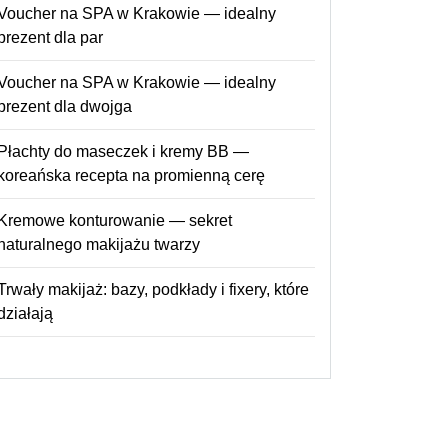
Voucher na SPA w Krakowie — idealny
prezent dla par
Voucher na SPA w Krakowie — idealny
prezent dla dwojga
Płachty do maseczek i kremy BB —
koreańska recepta na promienną cerę
Kremowe konturowanie — sekret
naturalnego makijażu twarzy
Trwały makijaż: bazy, podkłady i fixery, które
działają