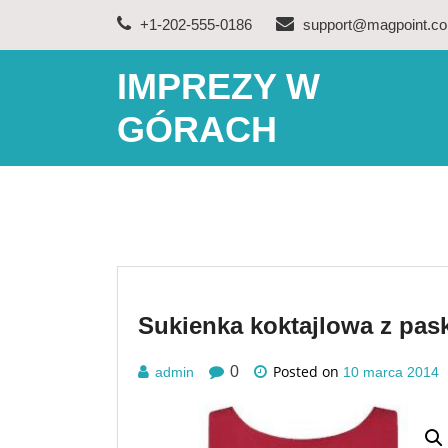
Skip
+1-202-555-0186
support@magpoint.c
to
content
IMPREZY W
GÓRACH
Sukienka koktajlowa z pask
Posted on
0
admin
10 marca 2014