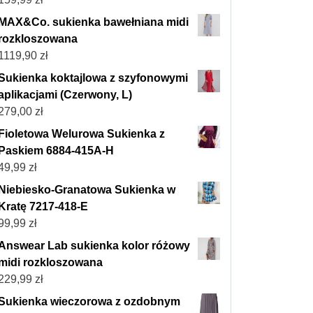
MAX&Co. sukienka bawełniana midi
rozkloszowana
1119,90
zł
Sukienka koktajlowa z szyfonowymi
aplikacjami (Czerwony, L)
279,00
zł
Fioletowa Welurowa Sukienka z
Paskiem 6884-415A-H
49,99
zł
Niebiesko-Granatowa Sukienka w
Kratę 7217-418-E
99,99
zł
Answear Lab sukienka kolor różowy
midi rozkloszowana
229,99
zł
Sukienka wieczorowa z ozdobnym