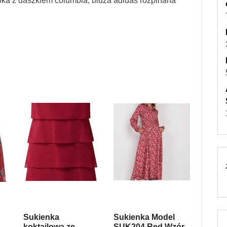
ka z daszkiem columbia, bluza adidas rozpinana
Sukienka
Sukienka Model
koktajlowa ze
SUK204 Red Wzór