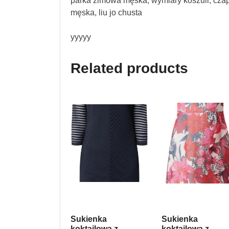
parka zimowa męska, wymiary koszuli, czap
męska, liu jo chusta
yyyyy
Related products
Sukienka
Sukienka
koktajlowa z
koktajlowa z