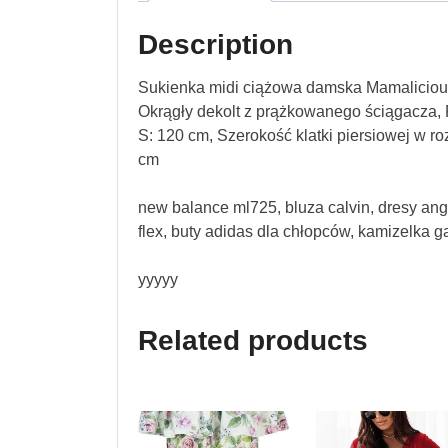
Description
Sukienka midi ciążowa damska Mamalicious,
Okrągły dekolt z prążkowanego ściągacza,
S: 120 cm, Szerokość klatki piersiowej w r
cm
new balance ml725, bluza calvin, dresy ang,
flex, buty adidas dla chłopców, kamizelka g
yyyyy
Related products