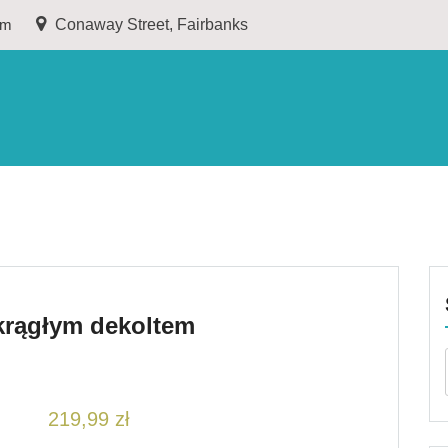
om
Conaway Street, Fairbanks
krągłym dekoltem
219,99
zł