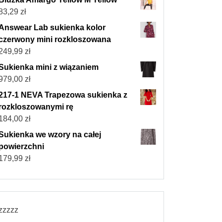
83,29
zł
Answear Lab sukienka kolor
czerwony mini rozkloszowana
249,99
zł
Sukienka mini z wiązaniem
979,00
zł
217-1 NEVA Trapezowa sukienka z
rozkloszowanymi rę
184,00
zł
Sukienka we wzory na całej
powierzchni
179,99
zł
zzzzz