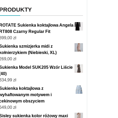
PRODUKTY
ROTATE Sukienka koktajlowa Angela
RT808 Czarny Regular Fit
899,00
zł
Sukienka szmizjerka midi z
kołnierzykiem (Niebieski, XL)
269,00
zł
Sukienka Model SUK205 Wzór Liście
(40)
334,99
zł
Sukienka koktajlowa z
wyhaftowanym motywem i
cekinowym obszyciem
649,00
zł
Sisley sukienka kolor różowy maxi