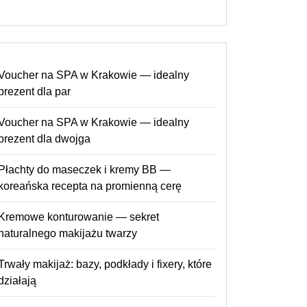
Voucher na SPA w Krakowie — idealny
prezent dla par
Voucher na SPA w Krakowie — idealny
prezent dla dwojga
Płachty do maseczek i kremy BB —
koreańska recepta na promienną cerę
Kremowe konturowanie — sekret
naturalnego makijażu twarzy
Trwały makijaż: bazy, podkłady i fixery, które
działają