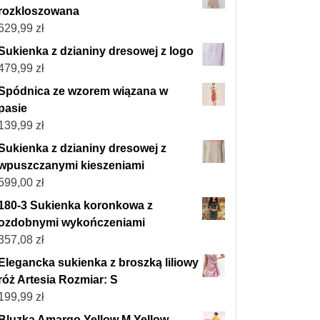
rozkloszowana
629,99
zł
Sukienka z dzianiny dresowej z logo
479,99
zł
Spódnica ze wzorem wiązana w
pasie
139,99
zł
Sukienka z dzianiny dresowej z
wpuszczanymi kieszeniami
599,00
zł
180-3 Sukienka koronkowa z
ozdobnymi wykończeniami
357,08
zł
Elegancka sukienka z broszką liliowy
róż Artesia Rozmiar: S
199,99
zł
Bluzka Amargo Yellow M Yellow