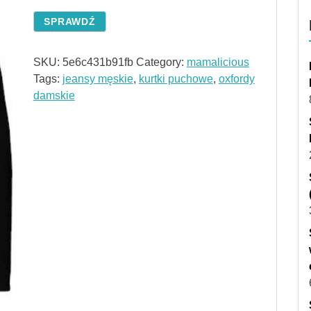
SPRAWDŹ
SKU:
5e6c431b91fb
Category:
mamalicious
Tags:
jeansy męskie
,
kurtki puchowe
,
oxfordy
damskie