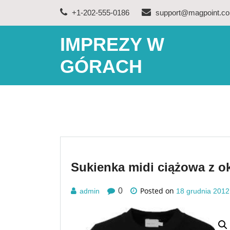
Skip
+1-202-555-0186
support@magpoint.c
to
content
IMPREZY W
GÓRACH
Sukienka midi ciążowa z o
Posted on
0
admin
18 grudnia 2012