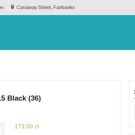
om
Conaway Street, Fairbanks
5 Black (36)
173,00
zł