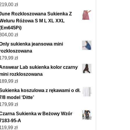
219,00
zł
June Rozkloszowana Sukienka Z
Weluru Różowa S M L XL XXL
(Em645Pi)
304,00
zł
Only sukienka jeansowa mini
rozkloszowana
179,99
zł
Answear Lab sukienka kolor czarny
mini rozkloszowana
189,99
zł
Sukienka koszulowa z rękawami o dł.
7/8 model ‘Ditte’
179,99
zł
Czarna Sukienka w Beżowy Wzór
7183-95-A
119,99
zł