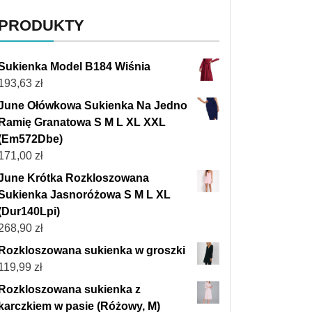
PRODUKTY
Sukienka Model B184 Wiśnia
193,63
zł
June Ołówkowa Sukienka Na Jedno
Ramię Granatowa S M L XL XXL
(Em572Dbe)
171,00
zł
June Krótka Rozkloszowana
Sukienka Jasnoróżowa S M L XL
(Dur140Lpi)
268,90
zł
Rozkloszowana sukienka w groszki
119,99
zł
Rozkloszowana sukienka z
karczkiem w pasie (Różowy, M)