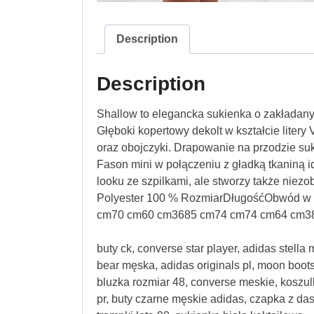
Description
Description
Shallow to elegancka sukienka o zakładany
Głęboki kopertowy dekolt w kształcie litery
oraz obojczyki. Drapowanie na przodzie su
Fason mini w połączeniu z gładką tkaniną 
looku ze szpilkami, ale stworzy także niez
Polyester 100 % RozmiarDługośćObwód w 
cm70 cm60 cm3685 cm74 cm74 cm64 cm3
buty ck, converse star player, adidas stella
bear męska, adidas originals pl, moon boots
bluzka rozmiar 48, converse meskie, koszulk
pr, buty czarne męskie adidas, czapka z das