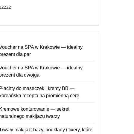
zzzzz
Voucher na SPA w Krakowie — idealny
prezent dla par
Voucher na SPA w Krakowie — idealny
prezent dla dwojga
Płachty do maseczek i kremy BB —
koreańska recepta na promienną cerę
Kremowe konturowanie — sekret
naturalnego makijażu twarzy
Trwały makijaż: bazy, podkłady i fixery, które