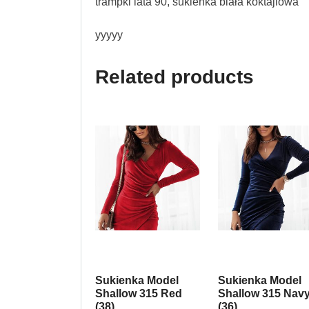
trampki lata 90, sukienka biała koktajlowa
yyyyy
Related products
Sukienka Model
Sukienka Model
Shallow 315 Red
Shallow 315 Nav
(38)
(36)