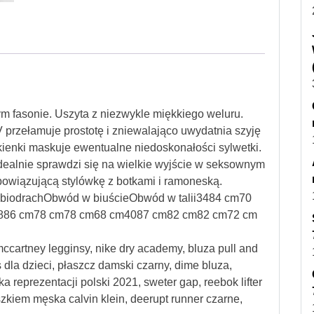
m fasonie. Uszyta z niezwykle miękkiego weluru.
 V przełamuje prostotę i zniewalająco uwydatnia szyję
kienki maskuje ewentualne niedoskonałości sylwetki.
idealnie sprawdzi się na wielkie wyjście w seksownym
obowiązującą stylówkę z botkami i ramoneską.
biodrachObwód w biuścieObwód w talii3484 cm70
886 cm78 cm78 cm68 cm4087 cm82 cm82 cm72 cm
 mccartney legginsy, nike dry academy, bluza pull and
 dla dzieci, płaszcz damski czarny, dime bluza,
a reprezentacji polski 2021, sweter gap, reebok lifter
zkiem męska calvin klein, deerupt runner czarne,