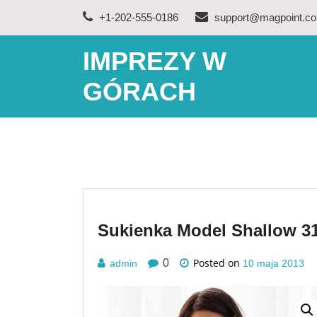
Skip
+1-202-555-0186
support@magpoint.c
to
content
IMPREZY W
GÓRACH
Sukienka Model Shallow 31
Posted on
0
admin
10 maja 2013