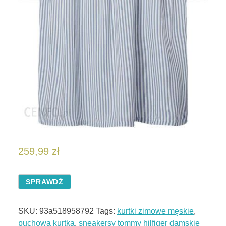
259,99
zł
SPRAWDŹ
SKU:
93a518958792
Tags:
kurtki zimowe męskie
,
puchowa kurtka
,
sneakersy tommy hilfiger damskie