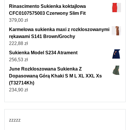
Rinascimento Sukienka koktajlowa
CFC0107575003 Czerwony Slim Fit
379,00
zł
Karmelowa sukienka maxi z rozkloszowanymi
rękawami S141 Brown/Grochy
222,88
zł
Sukienka Model S234 Atrament
256,53
zł
June Rozkloszowana Sukienka Z
Dopasowaną Górą Khaki S M L XL XXL Xs
(T32714Kh)
234,90
zł
zzzzz