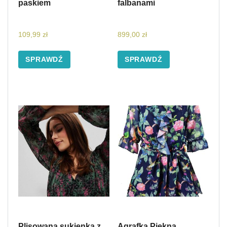
paskiem
falbanami
109,99
zł
899,00
zł
SPRAWDŹ
SPRAWDŹ
Plisowana sukienka z
Agrafka Piękna