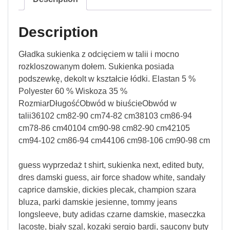
Description
Gładka sukienka z odcięciem w talii i mocno
rozkloszowanym dołem. Sukienka posiada
podszewkę, dekolt w kształcie łódki. Elastan 5 %
Polyester 60 % Wiskoza 35 %
RozmiarDługośćObwód w biuścieObwód w
talii36102 cm82-90 cm74-82 cm38103 cm86-94
cm78-86 cm40104 cm90-98 cm82-90 cm42105
cm94-102 cm86-94 cm44106 cm98-106 cm90-98 cm
guess wyprzedaż t shirt, sukienka next, edited buty,
dres damski guess, air force shadow white, sandały
caprice damskie, dickies plecak, champion szara
bluza, parki damskie jesienne, tommy jeans
longsleeve, buty adidas czarne damskie, maseczka
lacoste, biały szal, kozaki sergio bardi, saucony buty