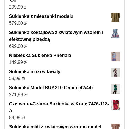
‘On’
299,99
zł
Sukienka z mieszanki modalu
579,00
zł
Sukienka koktajlowa z kwiatowym wzorem i
efektowną przędzą
699,00
zł
Niebieska Sukienka Pheriala
149,99
zł
Sukienka maxi w kwiaty
59,99
zł
Sukienka Model SUK210 Green (42/44)
271,99
zł
Czerwono-Czarna Sukienka w Kratę 7476-118-
A
89,99
zł
Sukienka midi z kwiatowym wzorem model