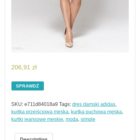
206,91
zł
SPRAWDŹ
SKU:
e711d84018a9
Tags:
dres damski adidas
,
kurtka przejściowa męska
,
kurtka puchowa męska
,
kurtki jeansowe meskie
,
moda
,
simple
Description