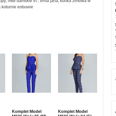
py, nike damskie 97, firma jana, kurtka zimowa w
na koturnie eobuwie
Komplet Model
Komplet Model