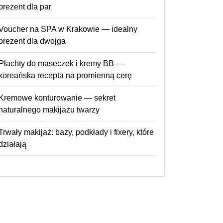
prezent dla par
Voucher na SPA w Krakowie — idealny
prezent dla dwojga
Płachty do maseczek i kremy BB —
koreańska recepta na promienną cerę
Kremowe konturowanie — sekret
naturalnego makijażu twarzy
Trwały makijaż: bazy, podkłady i fixery, które
działają