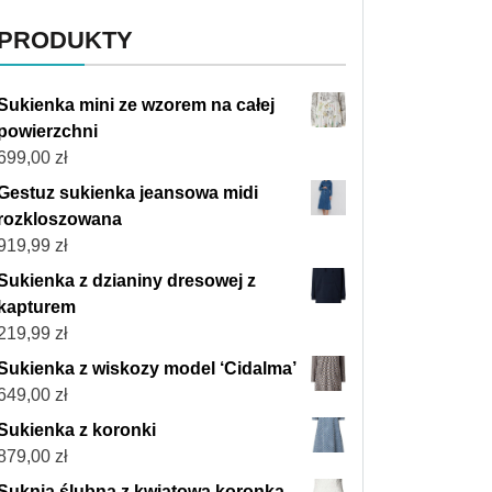
PRODUKTY
Sukienka mini ze wzorem na całej
powierzchni
699,00
zł
Gestuz sukienka jeansowa midi
rozkloszowana
919,99
zł
Sukienka z dzianiny dresowej z
kapturem
219,99
zł
Sukienka z wiskozy model ‘Cidalma’
649,00
zł
Sukienka z koronki
879,00
zł
Suknia ślubna z kwiatową koronką