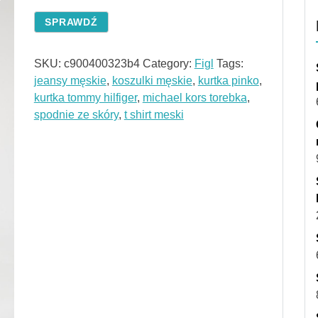
SPRAWDŹ
SKU:
c900400323b4
Category:
Figl
Tags:
jeansy męskie
,
koszulki męskie
,
kurtka pinko
,
kurtka tommy hilfiger
,
michael kors torebka
,
spodnie ze skóry
,
t shirt meski