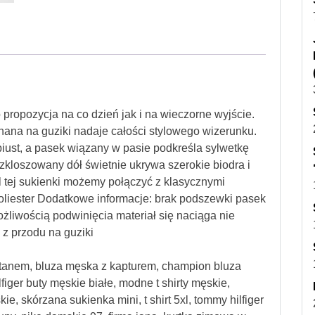
 propozycja na co dzień jak i na wieczorne wyjście.
nana na guziki nadaje całości stylowego wizerunku.
iust, a pasek wiązany w pasie podkreśla sylwetkę
ozkloszowany dół świetnie ukrywa szerokie biodra i
 tej sukienki możemy połączyć z klasycznymi
Poliester Dodatkowe informacje: brak podszewki pasek
żliwością podwinięcia materiał się naciąga nie
 z przodu na guziki
tanem, bluza męska z kapturem, champion bluza
iger buty męskie białe, modne t shirty męskie,
ie, skórzana sukienka mini, t shirt 5xl, tommy hilfiger