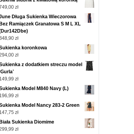
749,00
zł
June Długa Sukienka Wieczorowa
Bez Ramiączek Granatowa S M L XL
(Dur142Dbe)
348,90
zł
Sukienka koronkowa
294,00
zł
Sukienka z dodatkiem streczu model
‘Gurla’
149,99
zł
Sukienka Model M840 Navy (L)
196,99
zł
Sukienka Model Nancy 283-2 Green
147,75
zł
Biała Sukienka Diomime
299,99
zł