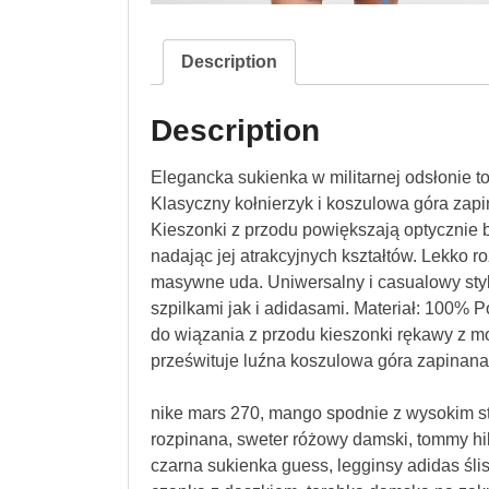
Description
Description
Elegancka sukienka w militarnej odsłonie to
Klasyczny kołnierzyk i koszulowa góra zapi
Kieszonki z przodu powiększają optycznie b
nadając jej atrakcyjnych kształtów. Lekko r
masywne uda. Uniwersalny i casualowy styl
szpilkami jak i adidasami. Materiał: 100% 
do wiązania z przodu kieszonki rękawy z mo
prześwituje luźna koszulowa góra zapinana
nike mars 270, mango spodnie z wysokim s
rozpinana, sweter różowy damski, tommy hilf
czarna sukienka guess, legginsy adidas ślisk