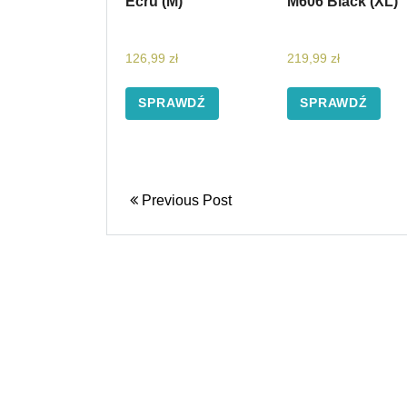
Ecru (M)
M606 Black (XL)
126,99
zł
219,99
zł
SPRAWDŹ
SPRAWDŹ
Previous Post