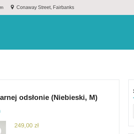
om
Conaway Street, Fairbanks
arnej odsłonie (Niebieski, M)
3
249,00
zł