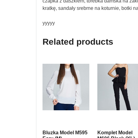
czapka z daszkiem, torebka damska na zaku
kratkę, sandały srebrne na koturnie, botki 
yyyyy
Related products
Bluzka Model M595
Komplet Model