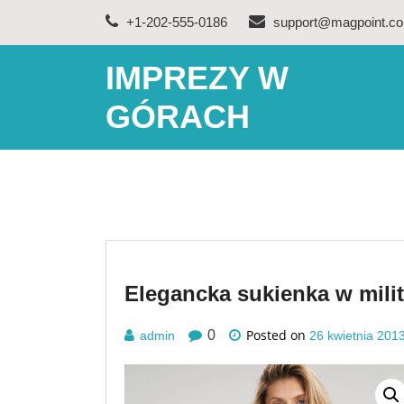
Skip
+1-202-555-0186
support@magpoint.c
to
content
IMPREZY W
GÓRACH
Elegancka sukienka w milit
Posted on
0
admin
26 kwietnia 201