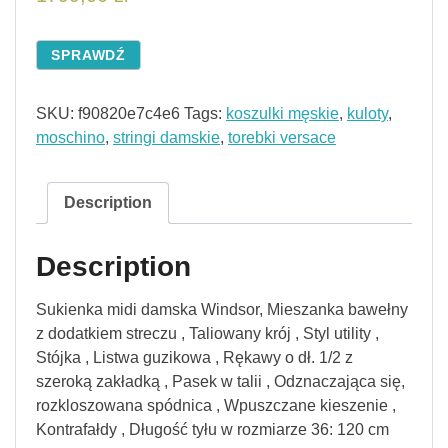
SPRAWDŹ
SKU:
f90820e7c4e6
Tags:
koszulki męskie
,
kuloty
,
moschino
,
stringi damskie
,
torebki versace
Description
Description
Sukienka midi damska Windsor, Mieszanka bawełny
z dodatkiem streczu , Taliowany krój , Styl utility ,
Stójka , Listwa guzikowa , Rękawy o dł. 1/2 z
szeroką zakładką , Pasek w talii , Odznaczająca się,
rozkloszowana spódnica , Wpuszczane kieszenie ,
Kontrafałdy , Długość tyłu w rozmiarze 36: 120 cm