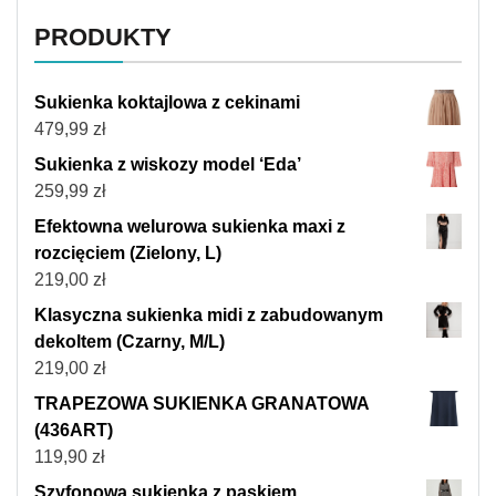
PRODUKTY
Sukienka koktajlowa z cekinami
479,99
zł
Sukienka z wiskozy model ‘Eda’
259,99
zł
Efektowna welurowa sukienka maxi z
rozcięciem (Zielony, L)
219,00
zł
Klasyczna sukienka midi z zabudowanym
dekoltem (Czarny, M/L)
219,00
zł
TRAPEZOWA SUKIENKA GRANATOWA
(436ART)
119,90
zł
Szyfonowa sukienka z paskiem