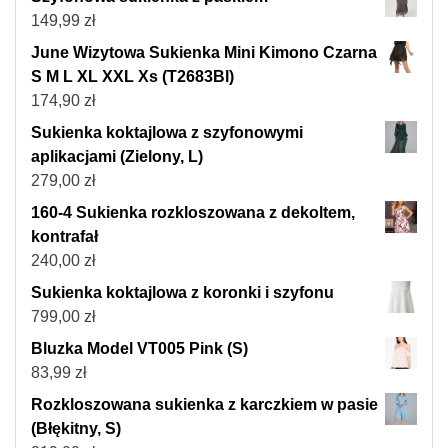
149,99
zł
June Wizytowa Sukienka Mini Kimono Czarna
S M L XL XXL Xs (T2683Bl)
174,90
zł
Sukienka koktajlowa z szyfonowymi
aplikacjami (Zielony, L)
279,00
zł
160-4 Sukienka rozkloszowana z dekoltem,
kontrafał
240,00
zł
Sukienka koktajlowa z koronki i szyfonu
799,00
zł
Bluzka Model VT005 Pink (S)
83,99
zł
Rozkloszowana sukienka z karczkiem w pasie
(Błękitny, S)