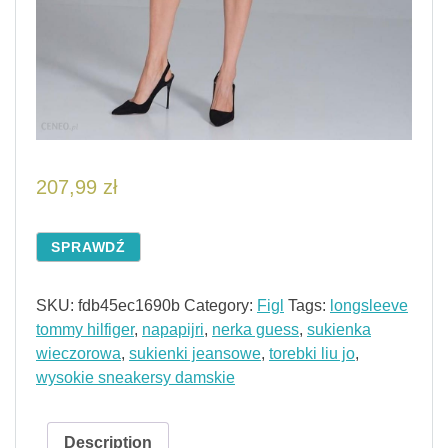
207,99
zł
SPRAWDŹ
SKU:
fdb45ec1690b
Category:
Figl
Tags:
longsleeve
tommy hilfiger
,
napapijri
,
nerka guess
,
sukienka
wieczorowa
,
sukienki jeansowe
,
torebki liu jo
,
wysokie sneakersy damskie
Description