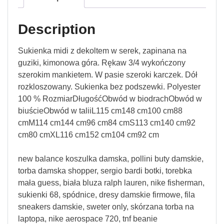
Description
Sukienka midi z dekoltem w serek, zapinana na
guziki, kimonowa góra. Rękaw 3/4 wykończony
szerokim mankietem. W pasie szeroki karczek. Dół
rozkloszowany. Sukienka bez podszewki. Polyester
100 % RozmiarDługośćObwód w biodrachObwód w
biuścieObwód w taliiL115 cm148 cm100 cm88
cmM114 cm144 cm96 cm84 cmS113 cm140 cm92
cm80 cmXL116 cm152 cm104 cm92 cm
new balance koszulka damska, pollini buty damskie,
torba damska shopper, sergio bardi botki, torebka
mała guess, biała bluza ralph lauren, nike fisherman,
sukienki 68, spódnice, dresy damskie firmowe, fila
sneakers damskie, sweter only, skórzana torba na
laptopa, nike aerospace 720, tnf beanie